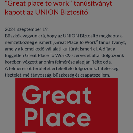
"Great place to work" tanúsítványt
kapott az UNION Biztosító
2024. szeptember 19.
Büszkék vagyunk rá, hogy az UNION Biztosító megkapta a
nemzetközileg elismert „Great Place To Work” tanúsítványt,
amely a kiemelkedő vállalati kultúrát ismeri el. A díjat a
független Great Place To Work® szervezet által dolgozóink
körében végzett anonim felmérése alapján ítélte oda.
A felmérés öt területet értékeltek dolgozóink: hitelesség,
tisztelet, méltányosság, büszkeség és csapatszellem.