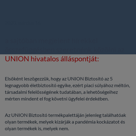
⁣2020. március 16.
a sajtóban megjelent hírekkel
összefüggésben szeretnénk közölni az
UNION hivatalos álláspontját:
Elsőként leszögezzük, hogy az UNION Biztosító az 5
legnagyobb életbiztosító egyike, ezért piaci súlyához méltón,
társadalmi felelősségének tudatában, a lehetőségeihez
mérten mindent el fog követni ügyfelei érdekében.
Az UNION Biztosító termékpalettáján jelenleg találhatóak
olyan termékek, melyek kizárják a pandémia kockázatot és
olyan termékek is, melyek nem.