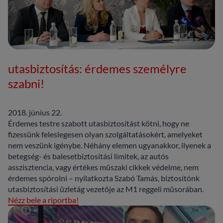
utasbiztosítás: érdemes személyre
szabni!
2018. június 22.
Érdemes testre szabott utasbiztosítást kötni, hogy ne
fizessünk feleslegesen olyan szolgáltatásokért, amelyeket
nem veszünk igénybe. Néhány elemen ugyanakkor, ilyenek a
betegség- és balesetbiztosítási limitek, az autós
asszisztencia, vagy értékes műszaki cikkek védelme, nem
érdemes spórolni – nyilatkozta Szabó Tamás, biztosítónk
utasbiztosítási üzletág vezetője az M1 reggeli műsorában.
Nézz bele a riportba!