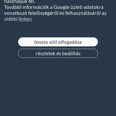
használjuk fel.
További információk a Google üzleti adatokra
vonatkozó felelősségéről és felhasználásáról az
alábbi
linken
.
ezüst minősítésű Díjat nyert az UNION
összes süti elfogadása
2020. július 09.
részletek és beállítás
Büszkék vagyunk rá, hogy kampányunk a Magyar PR
Szövetség által meghirdetett 2019-es Employer Branding
Awardon nagyvállalati kampány kategóriában második
helyezett lett!
Az eredményhirdetésre online került sor július 9-én, ahol az
UNION csapata együtt örült a díjnak.
Superbrands díjazott az UNION