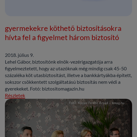
gyermekekre köthető biztosításokra
hívta fel a figyelmet három biztosító
2018. július 9.
Lehel Gábor, biztosítónk elnök-vezérigazgatója arra
figyelmeztetett, hogy az utazóknak még mindig csak 45-50
százaléka köt utasbiztosítást, illetve a bankkártyákba épített,
sokszor csökkentett szolgáltatású biztosítás nem védi a
gyerekeket. Fotó: biztositomagazin.hu
Részletek