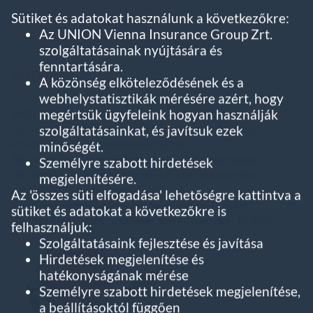
Sütiket és adatokat használunk a következőkre:
Az UNION Vienna Insurance Group Zrt.
szolgáltatásainak nyújtására és
fenntartására.
árindex
A közönség elköteleződésének és a
webhelystatisztikák mérésére azért, hogy
megértsük ügyfeleink hogyan használják
2021. február 01.
Az UNION Vienna Insurance Group Biztosító Zrt. a
szolgáltatásainkat, és javítsuk ezek
PrivateMed Next egészségbiztosítás
minőségét.
Általános Biztosítási Feltételeinek 10.3.4. pontjában
Személyre szabott hirdetések
leírtaknak megfelelően közzéteszi az általa számított,
megjelenítésére.
a 2019/2020-as évre vonatkozó,
Az 'összes süti elfogadása' lehetőségre kattintva a
a magánegészségügyi szolgáltatói árak változását
sütiket és adatokat a következőkre is
tükröző szolgáltatói árindexet, ennek mértéke: 10,08%.
felhasználjuk:
PrivateMed Next
Szolgáltatásaink fejlesztése és javítása
Hirdetések megjelenítése és
hatékonyságának mérése
Személyre szabott hirdetések megjelenítése,
a beállításoktól függően