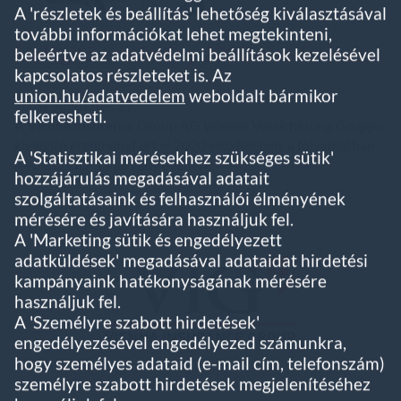
A 'részletek és beállítás' lehetőség kiválasztásával
további információkat lehet megtekinteni,
kielégítő eredmény 2020 első felében
beleértve az adatvédelmi beállítások kezelésével
kapcsolatos részleteket is. Az
union.hu/adatvedelem
weboldalt bármikor
2020. augusztus 27.
felkeresheti.
A Vienna Insurance Group AG Wiener Versicherung Gruppe
kielégítő eredményt ért el 2020 első felében, a folyamatban
A 'Statisztikai mérésekhez szükséges sütik'
levő COVID-19 járvány ellenére.
hozzájárulás megadásával adatait
szolgáltatásaink és felhasználói élményének
mérésére és javítására használjuk fel.
A 'Marketing sütik és engedélyezett
adatküldések' megadásával adataidat hirdetési
kampányaink hatékonyságának mérésére
használjuk fel.
A 'Személyre szabott hirdetések'
engedélyezésével engedélyezed számunkra,
hogy személyes adataid (e-mail cím, telefonszám)
személyre szabott hirdetések megjelenítéséhez