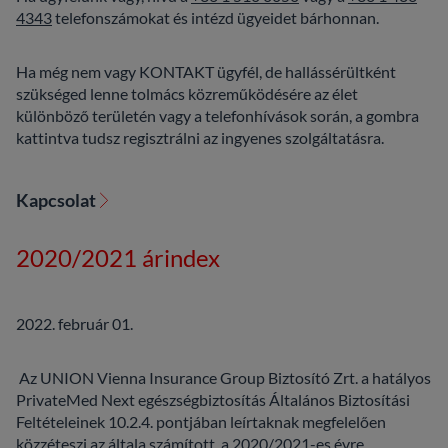
4343
telefonszámokat és intézd ügyeidet bárhonnan.
Ha még nem vagy KONTAKT ügyfél, de hallássérültként
szükséged lenne tolmács közreműködésére az élet
különböző területén vagy a telefonhívások során, a gombra
kattintva tudsz regisztrálni az ingyenes szolgáltatásra.
Kapcsolat
2020/2021 árindex
2022. február 01.
Az UNION Vienna Insurance Group Biztosító Zrt. a hatályos
PrivateMed Next egészségbiztosítás Általános Biztosítási
Feltételeinek 10.2.4. pontjában leírtaknak megfelelően
közzéteszi az általa számított, a 2020/2021-es évre