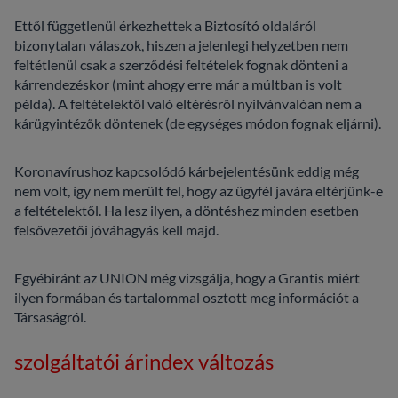
Ettől függetlenül érkezhettek a Biztosító oldaláról
bizonytalan válaszok, hiszen a jelenlegi helyzetben nem
feltétlenül csak a szerződési feltételek fognak dönteni a
kárrendezéskor (mint ahogy erre már a múltban is volt
példa). A feltételektől való eltérésről nyilvánvalóan nem a
kárügyintézők döntenek (de egységes módon fognak eljárni).
Koronavírushoz kapcsolódó kárbejelentésünk eddig még
nem volt, így nem merült fel, hogy az ügyfél javára eltérjünk-e
a feltételektől. Ha lesz ilyen, a döntéshez minden esetben
felsővezetői jóváhagyás kell majd.
Egyébiránt az UNION még vizsgálja, hogy a Grantis miért
ilyen formában és tartalommal osztott meg információt a
Társaságról.
szolgáltatói árindex változás