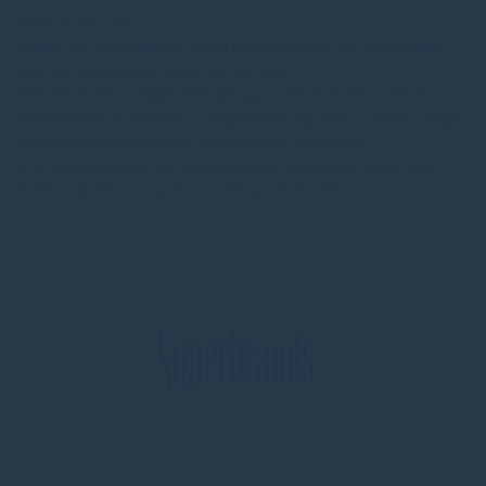
2020. július 24.
Immár 12. alkalommal, üzleti kategóriában 10. alkalommal
nyertünk Business Superbrands díjat.
Minden évben a legkiválóbb fogyasztói és üzleti márkák
részesülnek díjazásban, a nagyközönség által is ismert, magas
minőséget szimbolizáló Superbrands védjegyet
marketingszakmai és vállalatvezető szakemberekből álló
bizottság ítéli oda szakmai szempontok szerint.