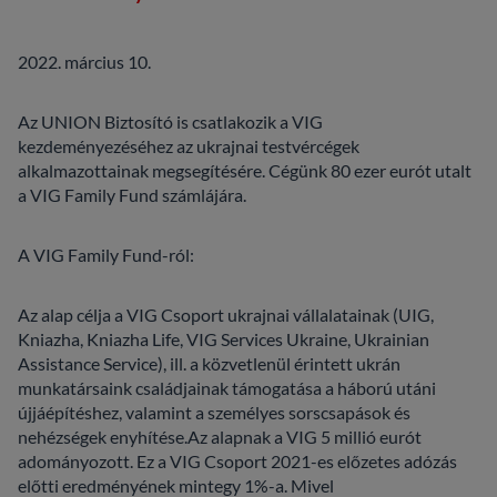
2022. március 10.
Az UNION Biztosító is csatlakozik a VIG
kezdeményezéséhez az ukrajnai testvércégek
alkalmazottainak megsegítésére. Cégünk 80 ezer eurót utalt
a VIG Family Fund számlájára.
A VIG Family Fund-ról:
Az alap célja a VIG Csoport ukrajnai vállalatainak (UIG,
Kniazha, Kniazha Life, VIG Services Ukraine, Ukrainian
Assistance Service), ill. a közvetlenül érintett ukrán
munkatársaink családjainak támogatása a háború utáni
újjáépítéshez, valamint a személyes sorscsapások és
nehézségek enyhítése.Az alapnak a VIG 5 millió eurót
adományozott. Ez a VIG Csoport 2021-es előzetes adózás
előtti eredményének mintegy 1%-a. Mivel