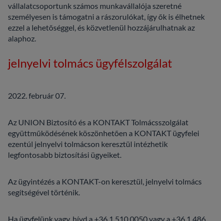
vállalatcsoportunk számos munkavállalója szeretné
személyesen is támogatni a rászorulókat, így ők is élhetnek
ezzel a lehetőséggel, és közvetlenül hozzájárulhatnak az
alaphoz.
jelnyelvi tolmács ügyfélszolgálat
2022. február 07.
Az UNION Biztosító és a KONTAKT Tolmácsszolgálat
együttműködésének köszönhetően a KONTAKT ügyfelei
ezentúl jelnyelvi tolmácson keresztül intézhetik
legfontosabb biztosítási ügyeiket.
Az ügyintézés a KONTAKT-on keresztül, jelnyelvi tolmács
segítségével történik.
Ha ügyfelünk vagy, hívd a
+36 1 510 0050
vagy a
+36 1 486