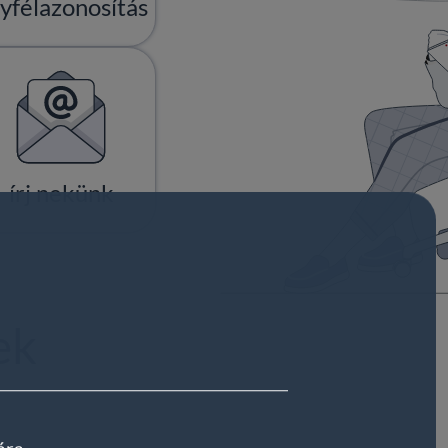
yfélazonosítás
írj nekünk
ek