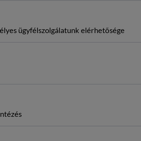
élyes ügyfélszolgálatunk elérhetősége
intézés