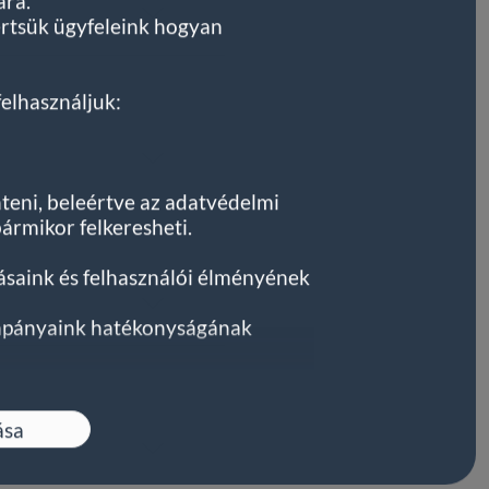
ára.
értsük ügyfeleink hogyan
felhasználjuk:
nteni, beleértve az adatvédelmi
ármikor felkeresheti.
tásaink és felhasználói élményének
kampányaink hatékonyságának
lyes adataid (e-mail cím,
ról az alábbi
linken
.
ása