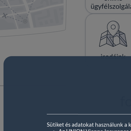
ügyfélszolgál
irodáink
f
Sütiket és adatokat használunk a 