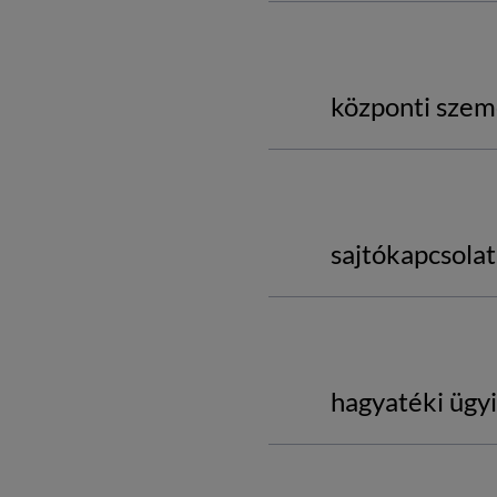
központi szem
sajtókapcsolat
hagyatéki ügy