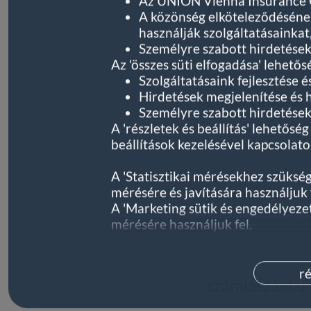
Az UNION Vienna Insurance Gr
telefonos ügy
A közönség elköteleződésének
használják szolgáltatásainkat
Személyre szabott hirdetések
Az 'összes süti elfogadása' lehetős
Szolgáltatásaink fejlesztése é
Hirdetések megjelenítése és
email címünk
Személyre szabott hirdetések 
A 'részletek és beállítás' lehetős
beállítások kezelésével kapcsolatos
A 'Statisztikai mérésekhez szüksé
postacímünk
mérésére és javítására használjuk f
A 'Marketing sütik és engedélyez
mérésére használjuk fel.
A 'Személyre szabott hirdetések'
telefonszám) személyre szabott hi
További információk a Google üzle
ré
számlaszámai