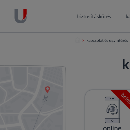
biztosításkötés
k
Ugrás a tartalomra
Ugrás a láblécre
kapcsolat és ügyintézés
k
bel
online