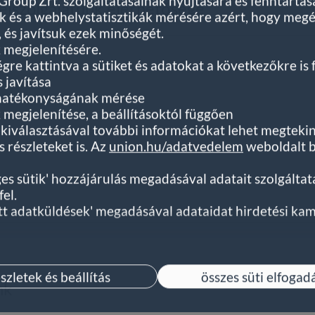
oup Zrt. szolgáltatásainak nyújtására és fenntartás
félszolgálatunk elérhetősége
 és a webhelystatisztikák mérésére azért, hogy meg
, és javítsuk ezek minőségét.
 megjelenítésére.
égre kattintva a sütiket és adatokat a következőkre is 
s javítása
 hatékonyságának mérése
megjelenítése, a beállításoktól függően
ég kiválasztásával további információkat lehet megteki
 részleteket is. Az
union.hu/adatvedelem
weboldalt b
ges sütik' hozzájárulás megadásával adatait szolgálta
el.
ett adatküldések' megadásával adataidat hirdetési 
 engedélyezésével engedélyezed számunkra, hogy szemé
rdetések megjelenítéséhez használjuk fel.
ti adatokra vonatkozó felelősségéről és felhasználásá
szletek és beállítás
összes süti elfogad
nk