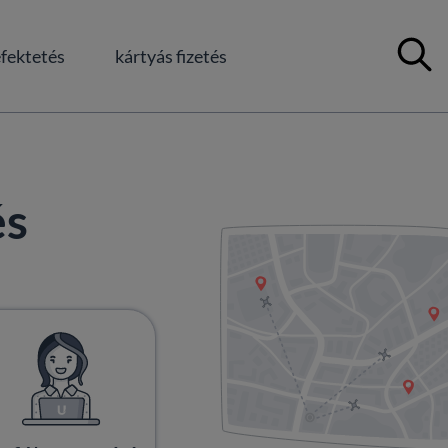
Kereső m
fektetés
kártyás fizetés
és
okban