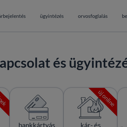
árbejelentés
ügyintézés
orvosfoglalás
be
apcsolat és ügyintéz
keresés az oldalon
keresés a dokumentum
új online
épek
bankkártyás
kár- és