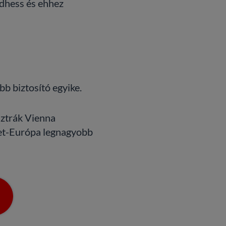
ődhess és ehhez
b biztosító egyike.
sztrák Vienna
let-Európa legnagyobb