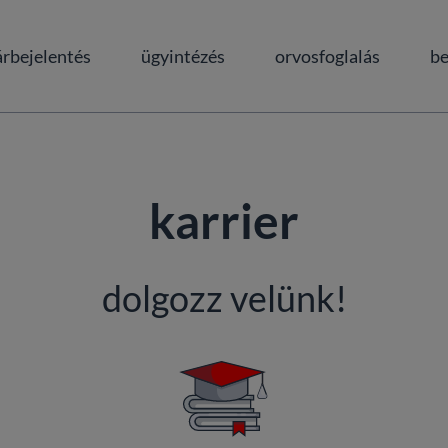
árbejelentés
ügyintézés
orvosfoglalás
be
karrier
keresés az oldalon
keresés a dokumentum
dolgozz velünk!