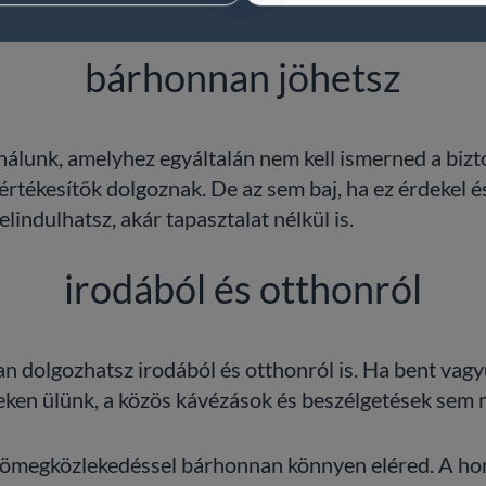
bárhonnan jöhetsz
nálunk, amelyhez egyáltalán nem kell ismerned a bizt
értékesítők dolgoznak. De az sem baj, ha ez érdekel é
lindulhatsz, akár tapasztalat nélkül is.
irodából és otthonról
an dolgozhatsz irodából és otthonról is. Ha bent vag
geken ülünk, a közös kávézások és beszélgetések sem 
tömegközlekedéssel bárhonnan könnyen eléred. A hom