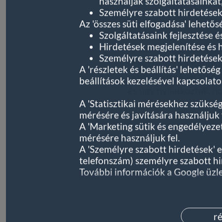
használják szolgáltatásainkat
Személyre szabott hirdetések
Az 'összes süti elfogadása' lehetős
A 2025-ös Randstad E
Szolgáltatásaink fejlesztése é
Hirdetések megjelenítése és
UNION Biztosító lett
Személyre szabott hirdetések 
céget díjazza a Rand
A 'részletek és beállítás' lehetős
rendelkeznek és amely
beállítások kezelésével kapcsolatos
és úgy nyilatkoztak, h
A 'Statisztikai mérésekhez szüksé
mérésére és javítására használjuk f
A 'Marketing sütik és engedélyez
mérésére használjuk fel.
A 'Személyre szabott hirdetések'
telefonszám) személyre szabott hi
További információk a Google üzle
ré