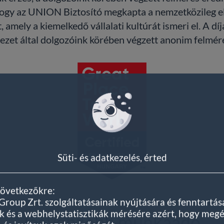
ogy az UNION Biztosító megkapta a nemzetközileg el
 amely a kiemelkedő vállalati kultúrát ismeri el. A dí
zet által dolgozóink körében végzett anonim felmérés
Süti- és adatkezelés, érted
következőkre:
oup Zrt. szolgáltatásainak nyújtására és fenntartás
 és a webhelystatisztikák mérésére azért, hogy meg
legvonzóbb munkaadó