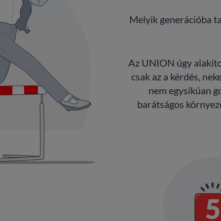
Melyik generációba ta
Az UNION úgy alakítot
csak az a kérdés, neke
nem egysíkúan go
barátságos környeze