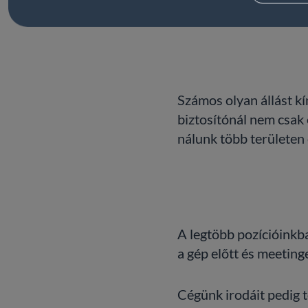
Számos olyan állást kí
biztosítónál nem csak 
nálunk több területen e
A legtöbb pozícióinkb
a gép előtt és meetin
Cégünk irodáit pedig 