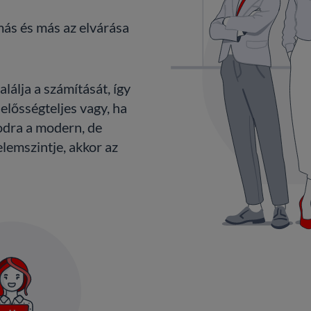
más és más az elvárása
álja a számítását, így
lelősségteljes vagy, ha
odra a modern, de
lemszintje, akkor az