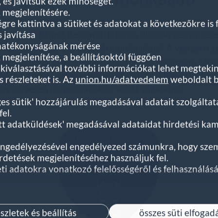
, és javítsuk ezek minőségét.
 megjelenítésére.
égre kattintva a sütiket és adatokat a következőkre is 
mployer Brand Research kutatás alapján pénzintéze
s javítása
 hatékonyságának mérése
 Magyarország legvonzóbb munkaadója! A vonzerő sz
megjelenítése, a beállításoktól függően
stad employer brand award-dal, melyek minimum 15%
ég kiválasztásával további információkat lehet megteki
eket az országos eredmények alapján a legvonzóbbna
 részleteket is. Az
union.hu/adatvedelem
weboldalt b
ogy szívesen dolgoznának az adott vállalatnál.
ges sütik' hozzájárulás megadásával adatait szolgálta
el.
ett adatküldések' megadásával adataidat hirdetési 
 engedélyezésével engedélyezed számunkra, hogy szemé
rdetések megjelenítéséhez használjuk fel.
ti adatokra vonatkozó felelősségéről és felhasználásá
szletek és beállítás
összes süti elfogad