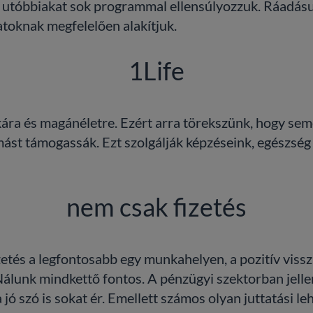
, utóbbiakat sok programmal ellensúlyozzuk. Ráadásul
atoknak megfelelően alakítjuk.
1Life
ra és magánéletre. Ezért arra törekszünk, hogy semel
mást támogassák. Ezt szolgálják képzéseink, egészség
nem csak fizetés
etés a legfontosabb egy munkahelyen, a pozitív vissza
Nálunk mindkettő fontos. A pénzügyi szektorban jel
a jó szó is sokat ér. Emellett számos olyan juttatási l