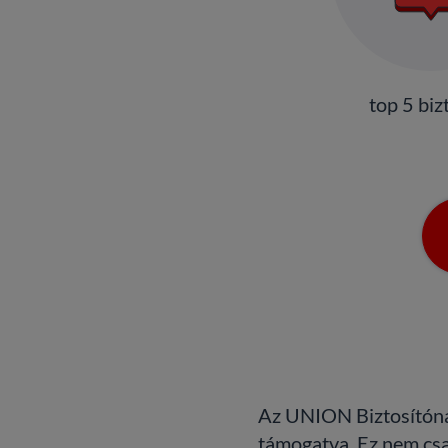
top 5 biz
Az UNION Biztosítóná
támogatva. Ez nem csak