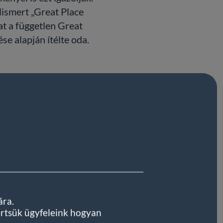
ismert „Great Place
jat a független Great
e alapján ítélte oda.
ára.
értsük ügyfeleink hogyan