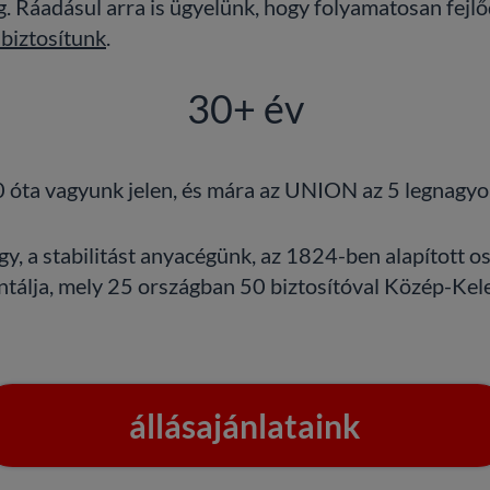
 Ráadásul arra is ügyelünk, hogy folyamatosan fejl
 biztosítunk
.
30+ év
óta vagyunk jelen, és mára az UNION az 5 legnagyob
y, a stabilitást anyacégünk, az 1824-ben alapított o
tálja, mely 25 országban 50 biztosítóval Közép-Ke
állásajánlataink