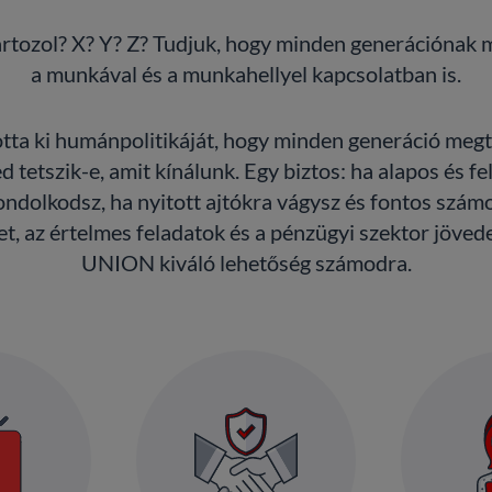
rtozol? X? Y? Z? Tudjuk, hogy minden generációnak 
a munkával és a munkahellyel kapcsolatban is.
ta ki humánpolitikáját, hogy minden generáció megtal
d tetszik-e, amit kínálunk. Egy biztos: ha alapos és fe
ndolkodsz, ha nyitott ajtókra vágysz és fontos szám
t, az értelmes feladatok és a pénzügyi szektor jövede
UNION kiváló lehetőség számodra.