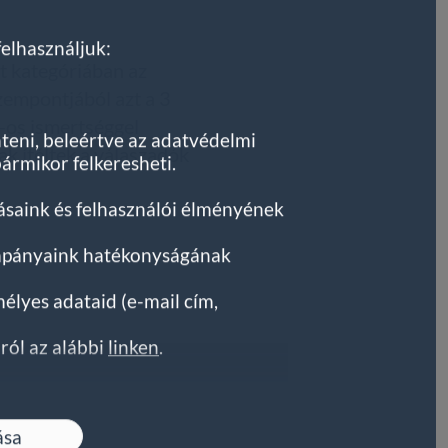
felhasználjuk:
t kategóriában az
empontjából azt a 3
-os ismertséggel
nteni, beleértve az adatvédelmi
k ítéltek a válaszadók
ármikor felkeresheti.
tásaink és felhasználói élményének
kampányaink hatékonyságának
lyes adataid (e-mail cím,
ról az alábbi
linken
.
ása