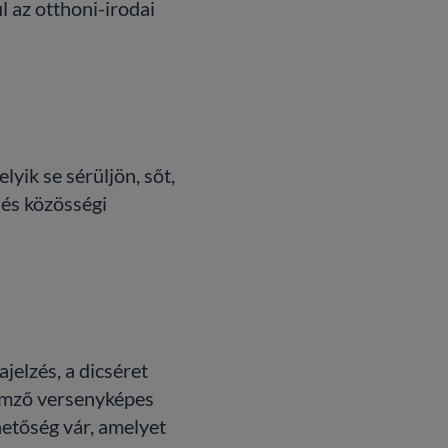
 az otthoni-irodai
yik se sérüljön, sőt,
 és közösségi
jelzés, a dicséret
lemző versenyképes
ehetőség vár, amelyet