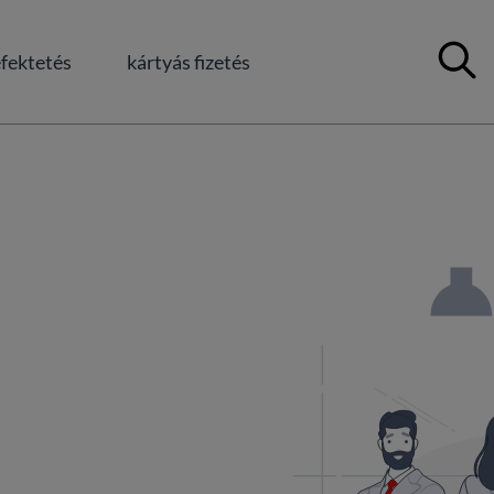
Kereső m
fektetés
kártyás fizetés
okban