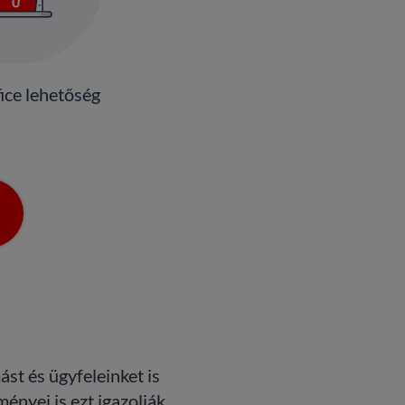
ice lehetőség
t és ügyfeleinket is
nyei is ezt igazolják.