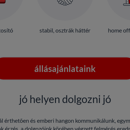
tosító
stabil, osztrák háttér
home off
állásajánlataink
jó helyen dolgozni jó
l érthetően és emberi hangon kommunikálunk, egymás
 érzés, a dolgozóink körében végzett felmérés eredmé