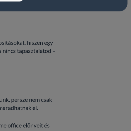
osításokat, hiszen egy
s nincs tapasztalatod –
yunk, persze nem csak
maradhatnak el.
e office előnyeit és