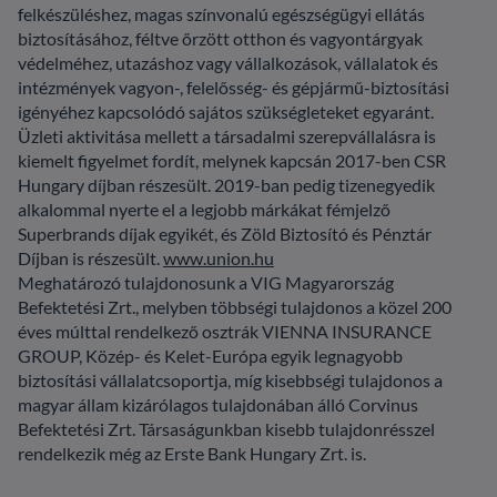
személyre szabott hirdetések megjelenítéséhez
felkészüléshez, magas színvonalú egészségügyi ellátás
használjuk fel.
biztosításához, féltve őrzött otthon és vagyontárgyak
További információk a Google üzleti adatokra
védelméhez, utazáshoz vagy vállalkozások, vállalatok és
vonatkozó felelősségéről és felhasználásáról az
intézmények vagyon-, felelősség- és gépjármű-biztosítási
alábbi
linken
.
igényéhez kapcsolódó sajátos szükségleteket egyaránt.
Üzleti aktivitása mellett a társadalmi szerepvállalásra is
kiemelt figyelmet fordít, melynek kapcsán 2017-ben CSR
Hungary díjban részesült. 2019-ban pedig tizenegyedik
alkalommal nyerte el a legjobb márkákat fémjelző
Superbrands díjak egyikét, és Zöld Biztosító és Pénztár
Díjban is részesült.
www.union.hu
Meghatározó tulajdonosunk a VIG Magyarország
Befektetési Zrt., melyben többségi tulajdonos a közel 200
éves múlttal rendelkező osztrák VIENNA INSURANCE
GROUP, Közép- és Kelet-Európa egyik legnagyobb
biztosítási vállalatcsoportja, míg kisebbségi tulajdonos a
magyar állam kizárólagos tulajdonában álló Corvinus
Befektetési Zrt. Társaságunkban kisebb tulajdonrésszel
rendelkezik még az Erste Bank Hungary Zrt. is.