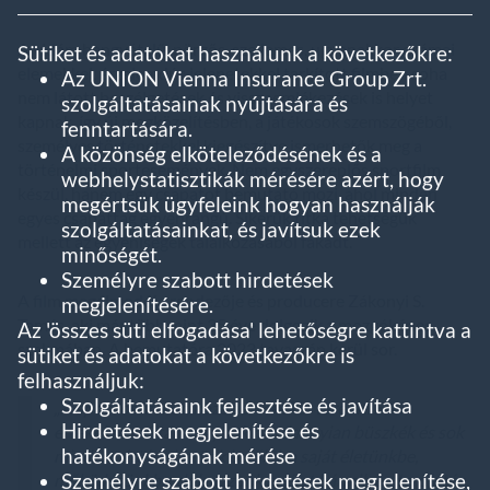
A vidám hangvételű, pörgős, szellemes, ugyanakkor drámai
Sütiket és adatokat használunk a következőkre:
elemekkel, érzelemdús jelenetekkel tarkított filmben soha
Az UNION Vienna Insurance Group Zrt.
nem látott beszélgetések és visszaemlékezések is helyet
szolgáltatásainak nyújtására és
kapnak, így új megközelítésben, a játékosok szemszögéből,
fenntartására.
személyes történetekkel kiegészítve ismerhetők meg a
A közönség elköteleződésének és a
történelmi sportesemények. Nem egyszereplős sportfilm
webhelystatisztikák mérésére azért, hogy
készül, hanem egy csapatot bemutató mozi, ahol minden
megértsük ügyfeleink hogyan használják
egyes csapattag egyenrangú. Sikerük titka tehetségük
szolgáltatásainkat, és javítsuk ezek
mellett az egyéniségek találkozásából fakadt.
minőségét.
Személyre szabott hirdetések
A film megálmodója rendezője és producere Zákonyi S.
megjelenítésére.
Tamás, aki már több mint 35 éve dolgozik a mozgóképes
Az 'összes süti elfogadása' lehetőségre kattintva a
szakmában. A bemutatóra 2023 tavaszán kerül sor.
sütiket és adatokat a következőkre is
felhasználjuk:
Szolgáltatásaink fejlesztése és javítása
„A sport összeköt, közös értékeket teremt. Ezen
Hirdetések megjelenítése és
értékekre méltán vagyunk mindannyian büszkék és sok
hatékonyságának mérése
mindent átültethetünk belőlük a saját életünkbe,
Személyre szabott hirdetések megjelenítése,
működésünkbe, dolgozzunk az élet bármilyen területén.