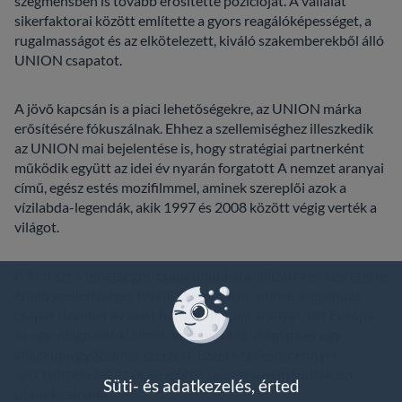
szegmensben is tovább erősítette pozícióját. A vállalat
sikerfaktorai között említette a gyors reagálóképességet, a
rugalmasságot és az elkötelezett, kiváló szakemberekből álló
UNION csapatot.
A jövő kapcsán is a piaci lehetőségekre, az UNION márka
erősítésére fókuszálnak. Ehhez a szellemiséghez illeszkedik
az UNION mai bejelentése is, hogy stratégiai partnerként
működik együtt az idei év nyarán forgatott A nemzet aranyai
című, egész estés mozifilmmel, aminek szereplői azok a
vízilabda-legendák, akik 1997 és 2008 között végig verték a
világot.
A film azt a tehetségre, csapatmunkára, alázatra és szeretetre
épülő szellemiséget kívánja bemutatni, amivel a legendás
csapat tizenkét év alatt három olimpiai aranyat, két Európa-
és egy világbajnoki címet, valamint két világliga és egy
világkupa győzelmet szerzett. Ezzel a teljesítménnyel
sporttörténetet írtak, se előtte, se utána nem tudták ezt
Süti- és adatkezelés, érted
utánuk csinálni.