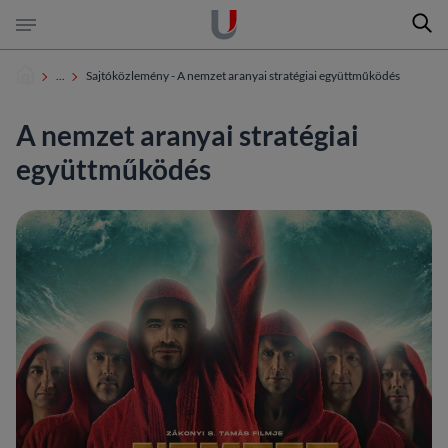
Keres
Ugrás a tartalomra
Ugrás a láblécre
...
Sajtóközlemény - A nemzet aranyai stratégiai együttműködés
A nemzet aranyai stratégiai
keresés az oldalon
együttműködés
keresés a dokumentumokban