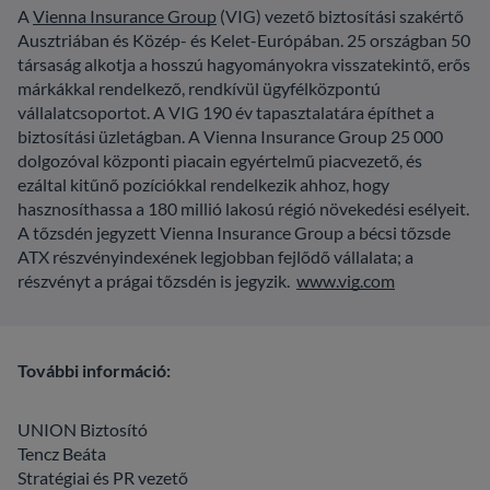
A
Vienna Insurance Group
(VIG) vezető biztosítási szakértő
Ausztriában és Közép- és Kelet-Európában. 25 országban 50
társaság alkotja a hosszú hagyományokra visszatekintő, erős
márkákkal rendelkező, rendkívül ügyfélközpontú
vállalatcsoportot. A VIG 190 év tapasztalatára építhet a
biztosítási üzletágban. A Vienna Insurance Group 25 000
dolgozóval központi piacain egyértelmű piacvezető, és
ezáltal kitűnő pozíciókkal rendelkezik ahhoz, hogy
hasznosíthassa a 180 millió lakosú régió növekedési esélyeit.
A tőzsdén jegyzett Vienna Insurance Group a bécsi tőzsde
ATX részvényindexének legjobban fejlődő vállalata; a
részvényt a prágai tőzsdén is jegyzik.
www.vig.com
További információ:
UNION Biztosító
Tencz Beáta
Stratégiai és PR vezető