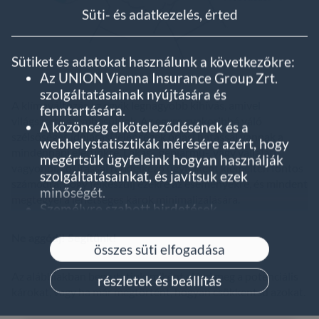
Süti- és adatkezelés, érted
Sütiket és adatokat használunk a következőkre:
Az UNION Vienna Insurance Group Zrt.
szolgáltatásainak nyújtására és
A klímaváltozás az egyik legnagyobb kihívás, amivel
fenntartására.
világszerte szembesülünk. Az egyre gyakoribbá váló
A közönség elköteleződésének és a
szélsőséges időjárási jelenségek óriási hatással vannak a
webhelystatisztikák mérésére azért, hogy
mindennapi életünkre. Lakás-, gépjármű-, vagy vállalati
megértsük ügyfeleink hogyan használják
vagyonbiztosítással rendelkező ügyfelként kiemelten fontos
szolgáltatásainkat, és javítsuk ezek
számodra, hogy felkészülj ezekre az eseményekre, és mindent
minőségét.
megtegyél a lehetséges károk minimalizálására.
Személyre szabott hirdetések
megjelenítésére.
Ne aggódj! Segítünk!
Az 'összes süti elfogadása' lehetőségre kattintva a
összes süti elfogadása
sütiket és adatokat a következőkre is
felhasználjuk:
Az alábbiakban bemutatjuk, miként előzd meg a potenciális
részletek és beállítás
Szolgáltatásaink fejlesztése és javítása
károkat, vagy ha már megtörtént, hogyan csökkentsd azokat.
Hirdetések megjelenítése és