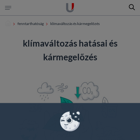
Keres
Ugrás a tartalomra
Ugrás a láblécre
fenntarthatóság
klímaváltozás és kármegelőzés
keresés az oldalon
klímaváltozás hatásai és
keresés a dokumentumokban
kármegelőzés