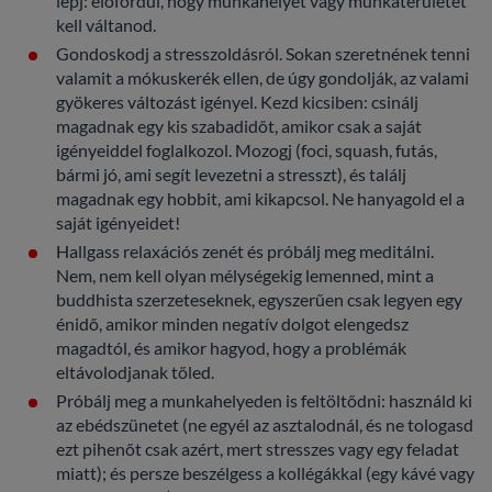
lépj: előfordul, hogy munkahelyet vagy munkaterületet
kell váltanod.
Gondoskodj a stresszoldásról. Sokan szeretnének tenni
valamit a mókuskerék ellen, de úgy gondolják, az valami
gyökeres változást igényel. Kezd kicsiben: csinálj
magadnak egy kis szabadidőt, amikor csak a saját
igényeiddel foglalkozol. Mozogj (foci, squash, futás,
bármi jó, ami segít levezetni a stresszt), és találj
magadnak egy hobbit, ami kikapcsol. Ne hanyagold el a
saját igényeidet!
Hallgass relaxációs zenét és próbálj meg meditálni.
Nem, nem kell olyan mélységekig lemenned, mint a
buddhista szerzeteseknek, egyszerűen csak legyen egy
énidő, amikor minden negatív dolgot elengedsz
magadtól, és amikor hagyod, hogy a problémák
eltávolodjanak tőled.
Próbálj meg a munkahelyeden is feltöltődni: használd ki
az ebédszünetet (ne egyél az asztalodnál, és ne tologasd
ezt pihenőt csak azért, mert stresszes vagy egy feladat
miatt); és persze beszélgess a kollégákkal (egy kávé vagy