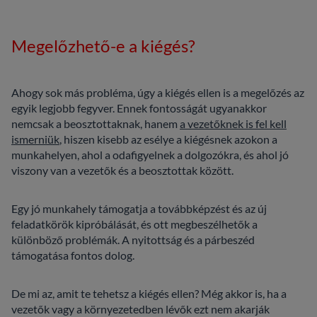
Megelőzhető-e a kiégés?
Ahogy sok más probléma, úgy a kiégés ellen is a megelőzés az
egyik legjobb fegyver. Ennek fontosságát ugyanakkor
nemcsak a beosztottaknak, hanem
a vezetőknek is fel kell
ismerniük
, hiszen kisebb az esélye a kiégésnek azokon a
munkahelyen, ahol a odafigyelnek a dolgozókra, és ahol jó
viszony van a vezetők és a beosztottak között.
Egy jó munkahely támogatja a továbbképzést és az új
feladatkörök kipróbálását, és ott megbeszélhetők a
különböző problémák. A nyitottság és a párbeszéd
támogatása fontos dolog.
De mi az, amit te tehetsz a kiégés ellen? Még akkor is, ha a
vezetők vagy a környezetedben lévők ezt nem akarják