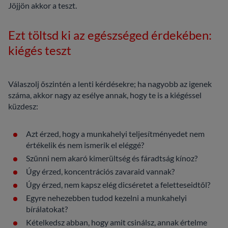
Jöjjön akkor a teszt.
Ezt töltsd ki az egészséged érdekében:
kiégés teszt
Válaszolj őszintén a lenti kérdésekre; ha nagyobb az igenek
száma, akkor nagy az esélye annak, hogy te is a kiégéssel
küzdesz:
Azt érzed, hogy a munkahelyi teljesítményedet nem
értékelik és nem ismerik el eléggé?
Szűnni nem akaró kimerültség és fáradtság kínoz?
Úgy érzed, koncentrációs zavaraid vannak?
Úgy érzed, nem kapsz elég dicséretet a feletteseidtől?
Egyre nehezebben tudod kezelni a munkahelyi
bírálatokat?
Kételkedsz abban, hogy amit csinálsz, annak értelme