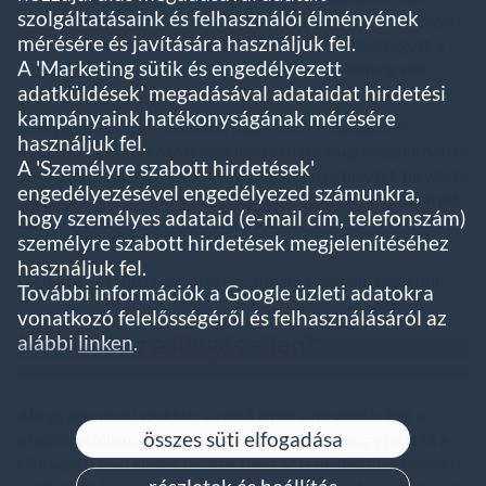
szolgáltatásaink és felhasználói élményének
félelem miatt nem vállalt plusz munkákat és nem tűzött
mérésére és javítására használjuk fel.
ki új célokat maga elé. A motor csörgött-csattogott, a
A 'Marketing sütik és engedélyezett
végét járta. Előrehaladni vele már képtelenség volt…
adatküldések' megadásával adataidat hirdetési
kampányaink hatékonyságának mérésére
A folyamatról azért is fontos tudni, mert a második és
használjuk fel.
negyedik szakasz között még lelassítható vagy megállítható a
A 'Személyre szabott hirdetések'
probléma. Akkor még viszonylag egyszerű a helyzet, ha vissza
engedélyezésével engedélyezed számunkra,
tudjuk állítani a munka és a magánélet egészséges viszonyát;
hogy személyes adataid (e-mail cím, telefonszám)
ekkor egyensúlyi állapot hozható létre.
személyre szabott hirdetések megjelenítéséhez
használjuk fel.
De minél később teszünk ezért, annál nehezebb a dolgunk.
További információk a Google üzleti adatokra
vonatkozó felelősségéről és felhasználásáról az
Mit tehetsz a kiégés ellen?
alábbi
linken
.
Ahogy mondani szokták: az első lépés a megoldás felé a
összes süti elfogadása
probléma felismerése, ezért erősen ajánljuk, hogy nézz rá a
cikk végén lévő kiégés tesztre, mert az remélhetőleg neked is