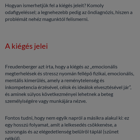
Hogyan ismerhetjük fel a kiégés jeleit? Komoly
odafigyeléssel; a legnehezebb pedig az öndiagnózis, hiszen a
problémát nehéz magunktól felismerni.
A kiégés jelei
Freudenberger azt írta, hogy a kiégés az „emocionális
megterhelések és stressz nyomán fellépő fizikai, emocionális,
mentális kimerülés, amely a reménytelenség és
inkompetencia érzésével, célok és ideálok elvesztésével jár”,
és aminek súlyos következményei lehetnek a beteg
személyiségére vagy munkájára nézve.
Fontos tudni, hogy nem egyik napról a másikra alakul ki: ez
egy hosszú folyamat, amit a lelkesedés csökkenése, a
szorongás és az elégedetlenség belülről táplál (szünet
nélkül).