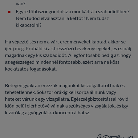
van?
Egyre többször gondolsz a munkádra a szabadidőben?
Nem tudod elválasztani a kettőt? Nem tudsz
kikapcsolni?
Ha végeztél, és nem a várt eredményeket kaptad, akkor se
ijedj meg. Próbáld ki a stresszűző tevékenységeket, és csinálj
magadnak egy kis szabadidőt. A legfontosabb pedig az, hogy
az egészséged mindennél fontosabb, ezért arra ne köss
kockázatos fogadásokat.
Betegen gyakran érezzük magunkat kiszolgáltatottnak és
tehetetlennek. Sokszor órákig kell sorba állnunk vagy
heteket várunk egy vizsgálatra. Egészségbiztosítással rövid
időn belül elérhetővé válnak a szükséges vizsgálatok, és így
kizárólag a gyógyulásra koncentrálhatsz.