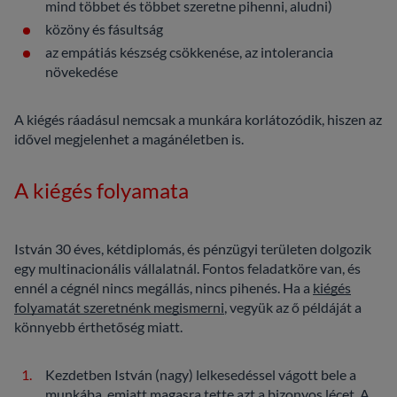
mind többet és többet szeretne pihenni, aludni)
közöny és fásultság
az empátiás készség csökkenése, az intolerancia
növekedése
A kiégés ráadásul nemcsak a munkára korlátozódik, hiszen az
idővel megjelenhet a magánéletben is.
A kiégés folyamata
István 30 éves, kétdiplomás, és pénzügyi területen dolgozik
egy multinacionális vállalatnál. Fontos feladatköre van, és
ennél a cégnél nincs megállás, nincs pihenés. Ha a
kiégés
folyamatát szeretnénk megismerni
, vegyük az ő példáját a
könnyebb érthetőség miatt.
Kezdetben István (nagy) lelkesedéssel vágott bele a
munkába, emiatt magasra tette azt a bizonyos lécet. A