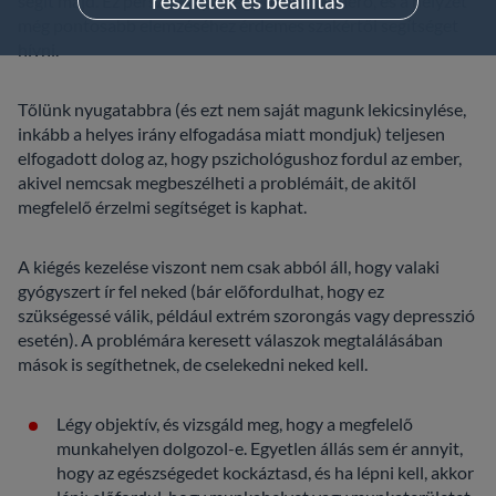
részletek és beállítás
segít majd. Ez persze csupán egy online felmérő, és a helyzet
még pontosabb elemzéséhez érdemes szakértői segítséget
hívni.
Tőlünk nyugatabbra (és ezt nem saját magunk lekicsinylése,
inkább a helyes irány elfogadása miatt mondjuk) teljesen
elfogadott dolog az, hogy pszichológushoz fordul az ember,
akivel nemcsak megbeszélheti a problémáit, de akitől
megfelelő érzelmi segítséget is kaphat.
A kiégés kezelése viszont nem csak abból áll, hogy valaki
gyógyszert ír fel neked (bár előfordulhat, hogy ez
szükségessé válik, például extrém szorongás vagy depresszió
esetén). A problémára keresett válaszok megtalálásában
mások is segíthetnek, de cselekedni neked kell.
Légy objektív, és vizsgáld meg, hogy a megfelelő
munkahelyen dolgozol-e. Egyetlen állás sem ér annyit,
hogy az egészségedet kockáztasd, és ha lépni kell, akkor