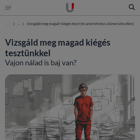
Keres
Ugrás a tartalomra
Ugrás a láblécre
...
Vizsgáld meg magad: kiégés teszt (és amit tehetsz a kimerülés ellen)
Vizsgáld meg magad kiégés
keresés az oldalon
tesztünkkel
keresés a dokumentumokban
Vajon nálad is baj van?