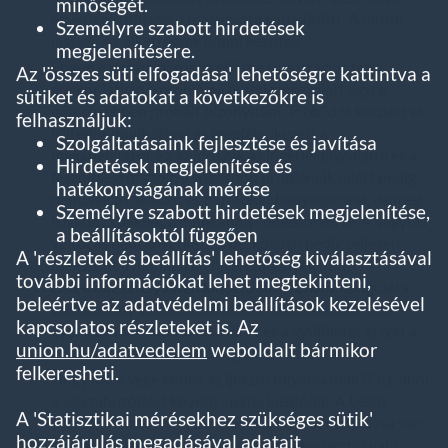
minőségét.
egyetlen rutinszerű folyamattá sűrűsödött. A motor
Személyre szabott hirdetések
lassult. Az alkatrészek kopni kezdtek.
megjelenítésére.
Éppen ezért hamarosan eljött a frusztrációs fázis,
Az 'összes süti elfogadása' lehetőségre kattintva a
amikor István a probléma felfedezése miatt egyre
sütiket és adatokat a következőkre is
görcsösebben próbált bizonyítani. Több időt kezdett el
felhasználjuk:
tölteni a munkájával és megfeledkezett a
Szolgáltatásaink fejlesztése és javítása
magánéletéről. Ez az időszak az ingerlékenységről és a
Hirdetések megjelenítése és
feszültségről szólt, a sokasodó problémák miatt pedig
hatékonyságának mérése
nemcsak a családot és barátokat hanyagolta el, de még
Személyre szabott hirdetések megjelenítése,
tovább csökkent a munkahelyi teljesítménye. A vágyott
a beállításoktól függően
változás nem következett be, közben pedig teljesen
A 'részletek és beállítás' lehetőség kiválasztásával
megszűnt a munkán kívüli eredmények iránti
további információkat lehet megtekinteni,
érdeklődése. Gyakran kínozta sírásroham, hangulata
beleértve az adatvédelmi beállítások kezelésével
változékony volt, cinikus lett és rosszindulatú, és a
kapcsolatos részleteket is. Az
gyengült munkabírása. Undort és a gyűlöletet érzett a
union.hu/adatvedelem
weboldalt bármikor
munkája, a felettesei (sőt, gyakran az élete) iránt.
felkeresheti.
Hogy hol a vége ennek az ijesztő folyamatnak? Ott, ahol
a visszahúzódást követő apátia kezdődik. A belső
A 'Statisztikai mérésekhez szükséges sütik'
üresség miatt István élete és munkája sematikussá vált,
hozzájárulás megadásával adatait
és sokszor el is hanyagolta azokat. A kudarctól való