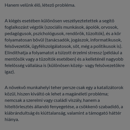
Hanem velünk élő, létező probléma.
A kiégés esetében különösen veszélyeztetettek a segítő
foglalkozást végzők (szociális munkások, ápolók, orvosok,
pedagógusok, pszichológusok, rendőrök, tűzoltók), és a kör
folyamatosan bővül (tanácsadók, jogászok, informatikusok,
felsővezetők, ügyfélszolgálatosok, sőt, még a politikusok is).
Elindíthatja a folyamatot a túlzott érzelmi stressz (például a
mentősök vagy a tűzoltók esetében) és a kelleténél nagyobb
felelősség vállalása is (különösen közép- vagy felsővezetőkre
igaz).
A növekvő munkahelyi teher persze csak egy a katalizátorok
közül, hiszen kiváltó ok lehet a magánéleti probléma;
nemcsak a szerelmi vagy családi viszály, hanem a
hiteltörlesztés állandó fenyegetése, a csökkenő szabadidő, a
kiábrándultság és kiúttalanság, valamint a támogató háttér
hiánya.