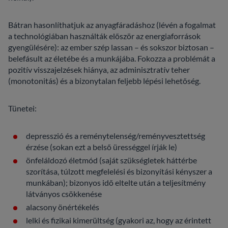
Bátran hasonlíthatjuk az anyagfáradáshoz (lévén a fogalmat
a technológiában használták először az energiaforrások
gyengülésére): az ember szép lassan – és sokszor biztosan –
belefásult az életébe és a munkájába. Fokozza a problémát a
pozitív visszajelzések hiánya, az adminisztratív teher
(monotonitás) és a bizonytalan feljebb lépési lehetőség.
Tünetei:
depresszió és a reménytelenség/reményvesztettség
érzése (sokan ezt a belső ürességgel írják le)
önfeláldozó életmód (saját szükségletek háttérbe
szorítása, túlzott megfelelési és bizonyítási kényszer a
munkában); bizonyos idő eltelte után a teljesítmény
látványos csökkenése
alacsony önértékelés
lelki és fizikai kimerültség (gyakori az, hogy az érintett