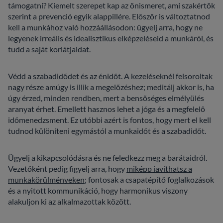
támogatni? Kiemelt szerepet kap az önismeret, ami szakértők
szerint a prevenció egyik alappillére. Először is változtatnod
kell a munkához való hozzáállásodon: ügyelj arra, hogy ne
legyenek irreális és idealisztikus elképzeléseid a munkáról, és
tudd a saját korlátjaidat.
Védd a szabadidődet és az énidőt. A kezeléseknél felsoroltak
nagy része amúgy is illik a megelőzéshez; meditálj akkor is, ha
úgy érzed, minden rendben, mert a bensőséges elmélyülés
aranyat érhet. Emellett hasznos lehet a jóga és a megfelelő
időmenedzsment. Ez utóbbi azért is fontos, hogy mert el kell
tudnod különíteni egymástól a munkaidőt és a szabadidőt.
Ügyelj a kikapcsolódásra és ne feledkezz meg a barátaidról.
Vezetőként pedig figyelj arra, hogy
miképp javíthatsz a
munkakörülményeken
; fontosak a csapatépítő foglalkozások
és a nyitott kommunikáció, hogy harmonikus viszony
alakuljon ki az alkalmazottak között.