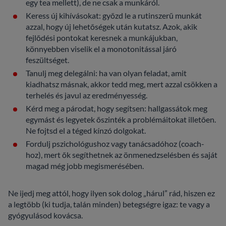
egy tea mellett), de ne csak a munkáról.
Keress új kihívásokat: győzd le a rutinszerű munkát
azzal, hogy új lehetőségek után kutatsz. Azok, akik
fejlődési pontokat keresnek a munkájukban,
könnyebben viselik el a monotonitással járó
feszültséget.
Tanulj meg delegálni: ha van olyan feladat, amit
kiadhatsz másnak, akkor tedd meg, mert azzal csökken a
terhelés és javul az eredményesség.
Kérd meg a párodat, hogy segítsen: hallgassátok meg
egymást és legyetek őszinték a problémáitokat illetően.
Ne fojtsd el a téged kínzó dolgokat.
Fordulj pszichológushoz vagy tanácsadóhoz (coach-
hoz), mert ők segíthetnek az önmenedzselésben és saját
magad még jobb megismerésében.
Ne ijedj meg attól, hogy ilyen sok dolog „hárul” rád, hiszen ez
a legtöbb (ki tudja, talán minden) betegségre igaz: te vagy a
gyógyulásod kovácsa.