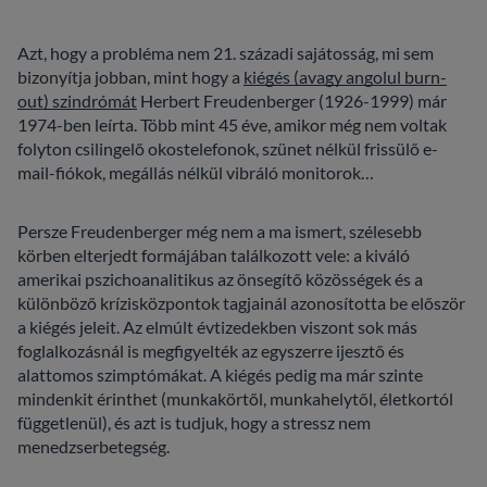
Azt, hogy a probléma nem 21. századi sajátosság, mi sem
bizonyítja jobban, mint hogy a
kiégés (avagy angolul burn-
out) szindrómát
Herbert Freudenberger (1926-1999) már
1974-ben leírta. Több mint 45 éve, amikor még nem voltak
folyton csilingelő okostelefonok, szünet nélkül frissülő e-
mail-fiókok, megállás nélkül vibráló monitorok…
Persze Freudenberger még nem a ma ismert, szélesebb
körben elterjedt formájában találkozott vele: a kiváló
amerikai pszichoanalitikus az önsegítő közösségek és a
különböző krízisközpontok tagjainál azonosította be először
a kiégés jeleit. Az elmúlt évtizedekben viszont sok más
foglalkozásnál is megfigyelték az egyszerre ijesztő és
alattomos szimptómákat. A kiégés pedig ma már szinte
mindenkit érinthet (munkakörtől, munkahelytől, életkortól
függetlenül), és azt is tudjuk, hogy a stressz nem
menedzserbetegség.