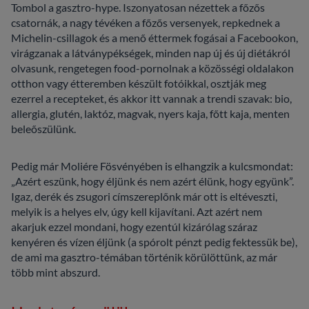
Tombol a gasztro-hype. Iszonyatosan nézettek a főzős
csatornák, a nagy tévéken a főzős versenyek, repkednek a
Michelin-csillagok és a menő éttermek fogásai a Facebookon,
virágzanak a látványpékségek, minden nap új és új diétákról
olvasunk, rengetegen food-pornolnak a közösségi oldalakon
otthon vagy étteremben készült fotóikkal, osztják meg
ezerrel a recepteket, és akkor itt vannak a trendi szavak: bio,
allergia, glutén, laktóz, magvak, nyers kaja, főtt kaja, menten
beleőszülünk.
Pedig már Moliére Fösvényében is elhangzik a kulcsmondat:
„Azért eszünk, hogy éljünk és nem azért élünk, hogy együnk”.
Igaz, derék és zsugori címszereplőnk már ott is eltéveszti,
melyik is a helyes elv, úgy kell kijavítani. Azt azért nem
akarjuk ezzel mondani, hogy ezentúl kizárólag száraz
kenyéren és vízen éljünk (a spórolt pénzt pedig fektessük be),
de ami ma gasztro-témában történik körülöttünk, az már
több mint abszurd.