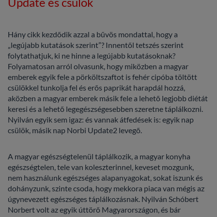
Update és csülök
Hány cikk kezdődik azzal a bűvös mondattal, hogy a
„legújabb kutatások szerint”? Innentől tetszés szerint
folytathatjuk, ki ne hinne a legújabb kutatásoknak?
Folyamatosan arról olvasunk, hogy miközben a magyar
emberek egyik fele a pörköltszaftot is fehér cipóba töltött
csülökkel tunkolja fel és erős paprikát harapdál hozzá,
aközben a magyar emberek másik fele a lehető legjobb diétát
keresi és a lehető legegészségesebben szeretne táplálkozni.
Nyilván egyik sem igaz: és vannak átfedések is: egyik nap
csülök, másik nap Norbi Update2 levegő.
A magyar egészségtelenül táplálkozik, a magyar konyha
egészségtelen, tele van koleszterinnel, keveset mozgunk,
nem használunk egészséges alapanyagokat, sokat iszunk és
dohányzunk, szinte csoda, hogy mekkora piaca van mégis az
úgynevezett egészséges táplálkozásnak. Nyilván Schóbert
Norbert volt az egyik úttörő Magyarországon, és bár