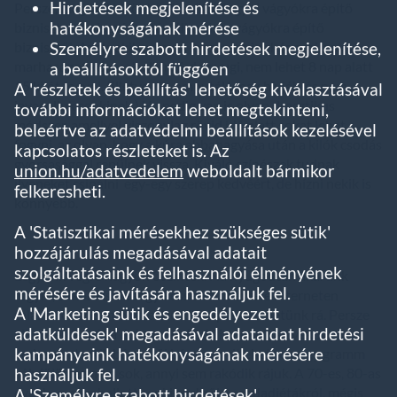
Hirdetések megjelenítése és
Persze, meg kell különböztessük a fogyni vágyókra építő
hatékonyságának mérése
bizniszt az egészséges táplálkozásra vágyókra építő
Személyre szabott hirdetések megjelenítése,
biznisztől. Azok, akik nagyon le szeretnének fogyni, sok
marhaságot képesek elhinni, de nyugi, nem lehet 8 nap alatt
a beállításoktól függően
15 kilót fogyni. (Illetve, de, amputálásnak hívják, és nem
A 'részletek és beállítás' lehetőség kiválasztásával
javasoljuk senkinek.) Ha pedig van is olyan drasztikus
további információkat lehet megtekinteni,
módszer, amellyel viszonylag rövid idő alatt sokat lehet
beleértve az adatvédelmi beállítások kezelésével
fogyni, az olyan, hogy a kúra abbahagyása után a kilók csodás
kapcsolatos részleteket is. Az
gyorsasággal repülnek vissza. Kiváló színészek tudnak
union.hu/adatvedelem
weboldalt bármikor
ilyeneket csinálni egy-egy szerep kedvéért, de hízni nekik is
felkeresheti.
könnyebb.
A 'Statisztikai mérésekhez szükséges sütik'
hozzájárulás megadásával adatait
szolgáltatásaink és felhasználói élményének
Legyünk végre nagyon őszinték. Ha nyugodtan akarunk
mérésére és javítására használjuk fel.
fogyni, akkor kis odafigyeléssel mindenféle interneten
A 'Marketing sütik és engedélyezett
található csodamódszer nélkül képesek lehetünk rá. Persze
adatküldések' megadásával adataidat hirdetési
alkat kérdése is a dolog, mindenki ismer olyan vékony
kampányaink hatékonyságának mérésére
embereket, akik bármiből bármennyit ehetnek, egy gramm
használjuk fel.
súlyfölösleg nem sok, annyi sem rakódik rájuk. A 70-es, 80-as
években nem hallott senki ezekről a csodadiétákról, mégis
A 'Személyre szabott hirdetések'