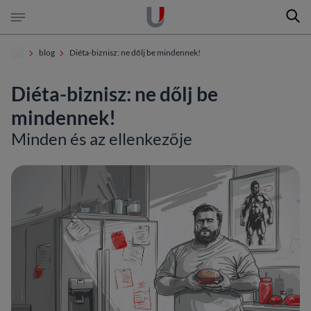
Keres
Ugrás a tartalomra
Ugrás a láblécre
blog
Diéta-biznisz: ne dőlj be mindennek!
Diéta-biznisz: ne dőlj be
keresés az oldalon
mindennek!
keresés a dokumentumokban
Minden és az ellenkezője