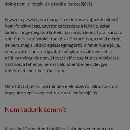
dolog nem is létezik, és a totál ellenkezőjét is.
Egyszer egészséges a margarin és káros a vaj, aztán kiderül,
hogy fordítva igaz, egyszer egészséges a fehérje, aztán
kiderül, hogy mégse, a koffein hasznos, a fenét, totál káros, a
zsír rémes, az olívaolaj frankó, aztán fordítva, a csoki méreg,
de nem, mégis kitűnő egészségmegőrző, a fehér hús a jó, ja,
nem, a vörös, bort ne igyál, de mégis, de csak keveset, a
pálinka méreg, de nem, étkezés előtt egy kupica mégiscsak
hasznos, a tehéntej nem is való az embernek, de igyál
tehéntejet, mert kell a kalcium.
Nem folytatjuk, szinte minden élelmiszerről állították már
hogy nincs egészségesebb, de az ellenkezőjét is.
Nem tudunk semmit
A sok (sok? rengeteg!) táplálkozási módszer éppen erre