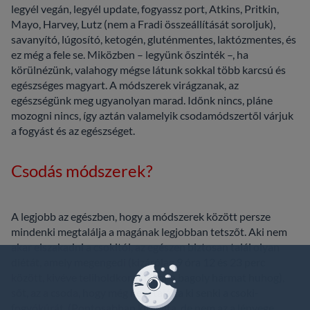
legyél vegán, legyél update, fogyassz port, Atkins, Pritkin,
Mayo, Harvey, Lutz (nem a Fradi összeállítását soroljuk),
savanyító, lúgosító, ketogén, gluténmentes, laktózmentes, és
ez még a fele se. Miközben – legyünk őszinték –, ha
körülnézünk, valahogy mégse látunk sokkal több karcsú és
egészséges magyart. A módszerek virágzanak, az
egészségünk meg ugyanolyan marad. Időnk nincs, pláne
mozogni nincs, így aztán valamelyik csodamódszertől várjuk
a fogyást és az egészséget.
Csodás módszerek?
A legjobb az egészben, hogy a módszerek között persze
mindenki megtalálja a magának legjobban tetszőt. Aki nem
akar elszakadni a csokitól, az egészen biztosan talál olyan
diétát, amely megengedi (kizárólag 9 óra 12 és 23 perc
között, kivéve teliholdkor, amikor a bagoly hármat huhog),
sőt, az a csoda, hogy még nem találta ki senki a csoki-
fogyókúrát. (Pontosabban kitalálta, de nem az a lényege,