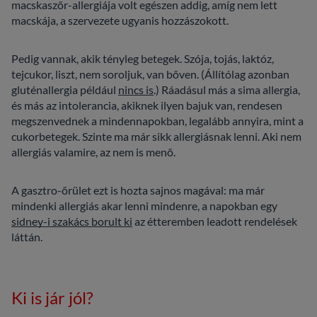
macskaszőr-allergiája volt egészen addig, amíg nem lett
macskája, a szervezete ugyanis hozzászokott.
Pedig vannak, akik tényleg betegek. Szója, tojás, laktóz,
tejcukor, liszt, nem soroljuk, van bőven. (Állítólag azonban
gluténallergia például
nincs is
.) Ráadásul más a sima allergia,
és más az intolerancia, akiknek ilyen bajuk van, rendesen
megszenvednek a mindennapokban, legalább annyira, mint a
cukorbetegek. Szinte ma már sikk allergiásnak lenni. Aki nem
allergiás valamire, az nem is menő.
A gasztro-őrület ezt is hozta sajnos magával: ma már
mindenki allergiás akar lenni mindenre, a napokban egy
sidney-i szakács borult ki
az étteremben leadott rendelések
láttán.
Ki is jár jól?