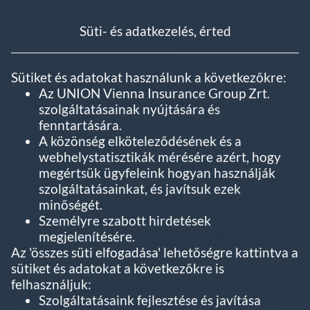
hogy megállás nélkül csokit eszünk. Ráadásul kiderült, hogy
kamu.
) Gombóc Artúrnak ez lett volna a módszere amúgy a
Süti- és adatkezelés, érted
fogyásra, a Pom-Pom mesék kövér madara szegény már
mindenről lemondott, nem evett se csülköt, se pacalt, se
csülkös pacalt, csak csokit. (Mert valamit mégiscsak enni
Sütiket és adatokat használunk a következőkre:
kell.) Igaz, nem fogyott, cserébe viszont kénytelen volt
Az UNION Vienna Insurance Group Zrt.
repülés helyett közlekedési eszközökkel megpróbálni eljutni
szolgáltatásainak nyújtására és
Afrikába.
fenntartására.
A közönség elköteleződésének és a
webhelystatisztikák mérésére azért, hogy
Gombóc Artúrnak ez lett volna a módszere amúgy a
megértsük ügyfeleink hogyan használják
fogyásra, a Pom-Pom mesék kövér madara szegény már
szolgáltatásainkat, és javítsuk ezek
mindenről lemondott, nem evett se csülköt, se pacalt, se
csülkös pacalt, csak csokit. (Mert valamit mégiscsak enni
minőségét.
kell.) Igaz, nem fogyott, cserébe viszont kénytelen volt
Személyre szabott hirdetések
repülés helyett közlekedési eszközökkel megpróbálni eljutni
megjelenítésére.
Afrikába.
Az 'összes süti elfogadása' lehetőségre kattintva a
sütiket és adatokat a következőkre is
felhasználjuk:
Ha azt hiszitek, túl szarkasztikusak vagyunk, tévedtek, bizony
Szolgáltatásaink fejlesztése és javítása
van zsírszegény és zsírdús diéta is, legyen okos az, aki akar.