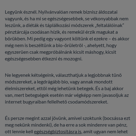
Legyünk észnél. Nyilvánvalóan remek biznisz áldozatai
vagyunk, és ha mi se egészségesebbek, se vékonyabbak nem
leszünk, a diéták és táplálkozási módszerek „feltalálóinak”
pénztárcája csodásan hízik, és remekül érzik magukat a
bőrükben. Mi pedig egy vagyont költünk el ezekre – és akkor
még nem is beszéltünk a bio-őrületről -, ahelyett, hogy
egyszerűen csak megpróbálnánk kicsit máshogy, kicsit
egészségesebben étkezni és mozogni.
Ne legyenek kétségeink, választhatjuk a legjobbnak tűnő
módszereket, a legdrágább bio, vagy annak mondott
élelmiszereket, ettől még lehetünk betegek. És a baj akkor
van, mert betegségek esetén már végképp nem javasoljuk az
internet bugyraiban fellelhető csodamódszereket.
És persze megint azzal jövünk, amivel szoktunk (bocsássa ezt
meg nekünk mindenki), de ha erre a sok mindenre van pénz,
ott lennie kell
egészségbiztosításra is
, amit ugyan nem lehet