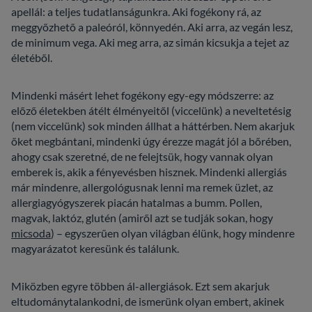
apellál: a teljes tudatlanságunkra. Aki fogékony rá, az
meggyőzhető a paleóról, könnyedén. Aki arra, az vegán lesz,
de minimum vega. Aki meg arra, az simán kicsukja a tejet az
életéből.
Mindenki másért lehet fogékony egy-egy módszerre: az
előző életekben átélt élményeitől (viccelünk) a neveltetésig
(nem viccelünk) sok minden állhat a háttérben. Nem akarjuk
őket megbántani, mindenki úgy érezze magát jól a bőrében,
ahogy csak szeretné, de ne felejtsük, hogy vannak olyan
emberek is, akik a fényevésben hisznek. Mindenki allergiás
már mindenre, allergológusnak lenni ma remek üzlet, az
allergiagyógyszerek piacán hatalmas a bumm. Pollen,
magvak, laktóz, glutén (amiről azt se tudják sokan, hogy
micsoda
) – egyszerűen olyan világban élünk, hogy mindenre
magyarázatot keresünk és találunk.
Miközben egyre többen ál-allergiások. Ezt sem akarjuk
eltudománytalankodni, de ismerünk olyan embert, akinek