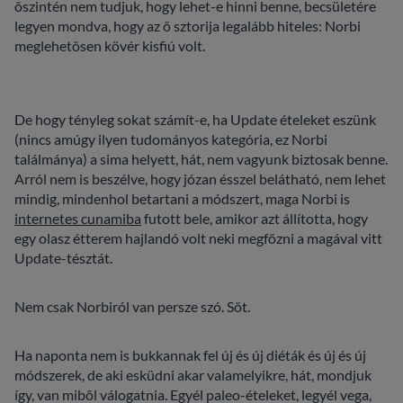
őszintén nem tudjuk, hogy lehet-e hinni benne, becsületére
legyen mondva, hogy az ő sztorija legalább hiteles: Norbi
meglehetősen kövér kisfiú volt.
De hogy tényleg sokat számít-e, ha Update ételeket eszünk
(nincs amúgy ilyen tudományos kategória, ez Norbi
találmánya) a sima helyett, hát, nem vagyunk biztosak benne.
Arról nem is beszélve, hogy józan ésszel belátható, nem lehet
mindig, mindenhol betartani a módszert, maga Norbi is
internetes cunamiba
futott bele, amikor azt állította, hogy
egy olasz étterem hajlandó volt neki megfőzni a magával vitt
Update-tésztát.
Nem csak Norbiról van persze szó. Sőt.
Ha naponta nem is bukkannak fel új és új diéták és új és új
módszerek, de aki esküdni akar valamelyikre, hát, mondjuk
így, van miből válogatnia. Egyél paleo-ételeket, legyél vega,