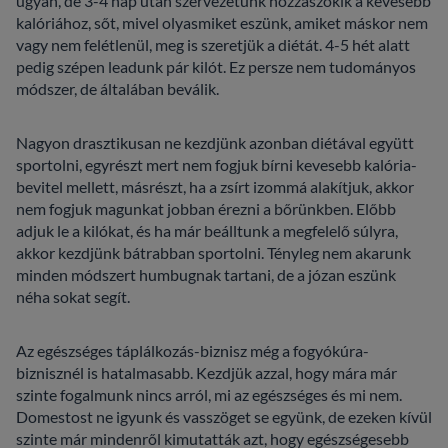
ugyan, de 3-4 nap után szervezetünk hozzászokik a kevesebb
kalóriához, sőt, mivel olyasmiket eszünk, amiket máskor nem
vagy nem felétlenül, meg is szeretjük a diétát. 4-5 hét alatt
pedig szépen leadunk pár kilót. Ez persze nem tudományos
módszer, de általában beválik.
Nagyon drasztikusan ne kezdjünk azonban diétával együtt
sportolni, egyrészt mert nem fogjuk bírni kevesebb kalória-
bevitel mellett, másrészt, ha a zsírt izommá alakítjuk, akkor
nem fogjuk magunkat jobban érezni a bőrünkben. Előbb
adjuk le a kilókat, és ha már beálltunk a megfelelő súlyra,
akkor kezdjünk bátrabban sportolni. Tényleg nem akarunk
minden módszert humbugnak tartani, de a józan eszünk
néha sokat segít.
Az egészséges táplálkozás-biznisz még a fogyókúra-
biznisznél is hatalmasabb. Kezdjük azzal, hogy mára már
szinte fogalmunk nincs arról, mi az egészséges és mi nem.
Domestost ne igyunk és vasszöget se együnk, de ezeken kívül
szinte már mindenről kimutatták azt, hogy egészségesebb